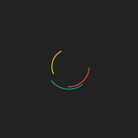
O
S
A
J
J
M
A
M
F
J
O
S