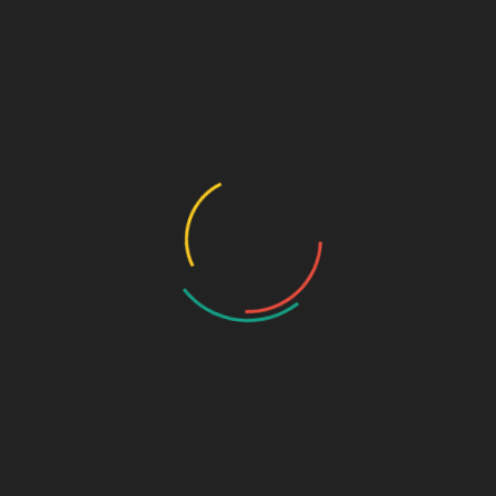
O
S
A
J
J
M
A
M
F
J
O
S