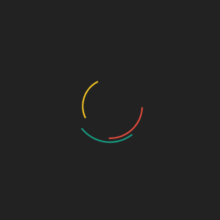
O
S
A
J
J
M
A
M
F
J
O
S